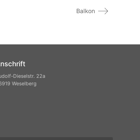
Balkon
nschrift
udolf-Dieselstr. 22a
6919 Weselberg