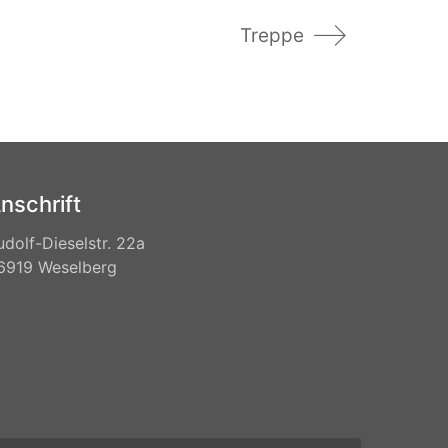
Treppe
nschrift
udolf-Dieselstr. 22a
6919 Weselberg